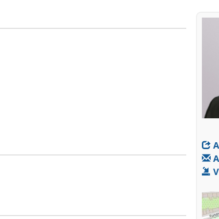
A
A
V