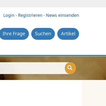
e:
Login
·
Registrieren
·
News einsenden
Ihre Frage
Suchen
Artikel