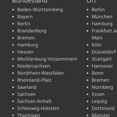
Bundesland
Ort
Baden-Württemberg
Berlin
Bayern
München
Berlin
Hamburg
Brandenburg
Frankfurt 
Bremen
Main
Hamburg
Köln
Hessen
Düsseldorf
Mecklenburg-Vorpommern
Stuttgart
Niedersachsen
Hannover
Nordrhein-Westfalen
Bonn
Rheinland-Pfalz
Bremen
Saarland
Nürnberg
Sachsen
Essen
Sachsen-Anhalt
Leipzig
Schleswig-Holstein
Dortmund
Thüringen
Münster