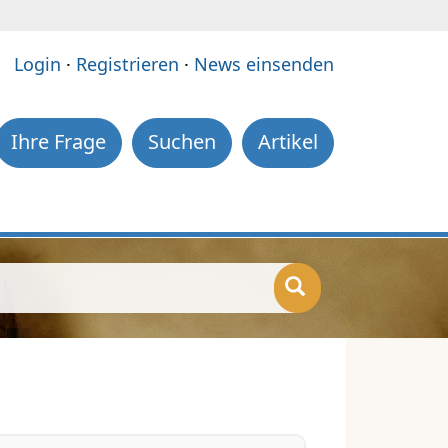
e:
Login
·
Registrieren
·
News einsenden
Ihre Frage
Suchen
Artikel