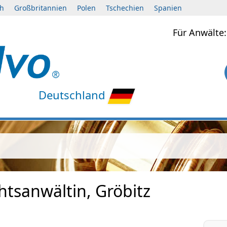
ch
Großbritannien
Polen
Tschechien
Spanien
Für Anwält
Deutschland
htsanwältin, Gröbitz