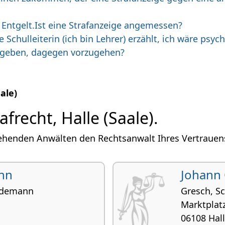
 Entgelt.Ist eine Strafanzeige angemessen?
Schulleiterin (ich bin Lehrer) erzählt, ich wäre psy
egeben, dagegen vorzugehen?
ale)
frecht, Halle (Saale).
henden Anwälten den Rechtsanwalt Ihres Vertrauens in
nn
Johann 
ddemann
Gresch, S
Marktplat
06108 Hal