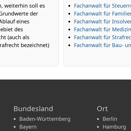
 weiterhin soll es
Fachanwalt für Steuerr
 Grundwerte der
Fachanwalt für Familie
Ablauf eines
Fachanwalt für Insolve
gebiet des
Fachanwalt für Medizi
cht (auch als
Fachanwalt für Strafre
rafrecht bezeichnet)
Fachanwalt für Bau- u
Bundesland
Ort
Baden-Württemberg
Berlin
Bayern
Hamburg