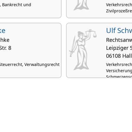
t, Bankrecht und
Verkehrsrech
Zivilprozeßre
ke
Ulf Sch
chke
Rechtsanw
tr. 8
Leipziger 
06108 Hall
 Steuerrecht, Verwaltungsrecht
Verkehrsrecht
Versicherung
Schmerzensg