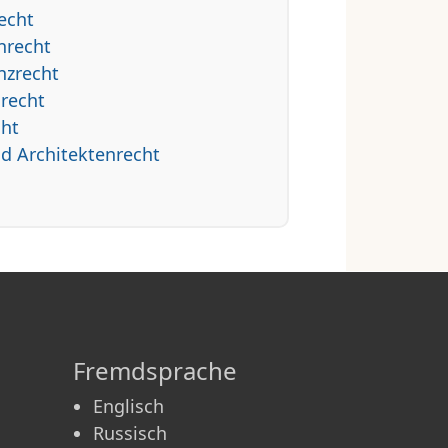
echt
nrecht
nzrecht
nrecht
cht
nd Architektenrecht
Fremdsprache
Englisch
Russisch