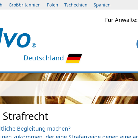
ch
Großbritannien
Polen
Tschechien
Spanien
Für Anwält
Deutschland
 Strafrecht
ltliche Begleitung machen?
inen zukommen, der eine Strafanzeige gegen eine a