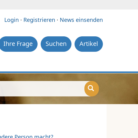
e:
Login
·
Registrieren
·
News einsenden
Ihre Frage
Suchen
Artikel
ndere Person macht?