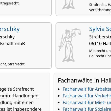
rtragsrecht
Strafrecht, 
Versicherung
erschky
Sylvia 
rschky
Streiberst
llschaft mbB
06110 Hall
Mietrecht un
Baurecht und
cht, Strafrecht
Fachanwälte in Hall
gelte Strafrecht
Fachanwalt für Arbeits
stimmte Handlungen
Fachanwalt für Verkeh
dlung mit einer
Fachanwalt für Miet-
htes ist insbesondere
Fachanwalt für Sozialr